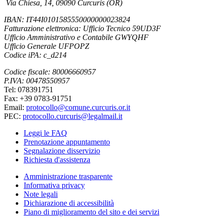
Via Chiesa, 14
,
09090 Curcuris (OR)
IBAN: IT44I0101585550000000023824
Fatturazione elettronica:
Ufficio Tecnico 59UD3F
Ufficio Amministrativo e Contabile GWYQHF
Ufficio Generale UFPOPZ
Codice iPA: c_d214
Codice fiscale: 80006660957
P.IVA: 00478550957
Tel: 078391751
Fax: +39 0783-91751
Email:
protocollo@comune.curcuris.or.it
PEC:
protocollo.curcuris@legalmail.it
Leggi le FAQ
Prenotazione appuntamento
Segnalazione disservizio
Richiesta d'assistenza
Amministrazione trasparente
Informativa privacy
Note legali
Dichiarazione di accessibilità
Piano di miglioramento del sito e dei servizi