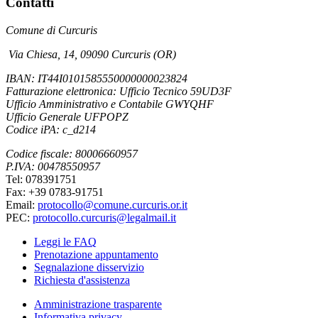
Contatti
Comune di Curcuris
Via Chiesa, 14
,
09090 Curcuris (OR)
IBAN: IT44I0101585550000000023824
Fatturazione elettronica:
Ufficio Tecnico 59UD3F
Ufficio Amministrativo e Contabile GWYQHF
Ufficio Generale UFPOPZ
Codice iPA: c_d214
Codice fiscale: 80006660957
P.IVA: 00478550957
Tel: 078391751
Fax: +39 0783-91751
Email:
protocollo@comune.curcuris.or.it
PEC:
protocollo.curcuris@legalmail.it
Leggi le FAQ
Prenotazione appuntamento
Segnalazione disservizio
Richiesta d'assistenza
Amministrazione trasparente
Informativa privacy