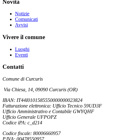
Novità
Notizie
Comunicati
Avvisi
Vivere il comune
Luoghi
Eventi
Contatti
Comune di Curcuris
Via Chiesa, 14
,
09090 Curcuris (OR)
IBAN: IT44I0101585550000000023824
Fatturazione elettronica:
Ufficio Tecnico 59UD3F
Ufficio Amministrativo e Contabile GWYQHF
Ufficio Generale UFPOPZ
Codice iPA: c_d214
Codice fiscale: 80006660957
P.IVA: 00478550957