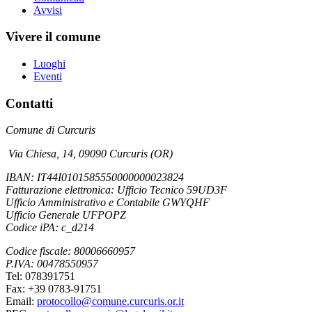
Avvisi
Vivere il comune
Luoghi
Eventi
Contatti
Comune di Curcuris
Via Chiesa, 14
,
09090 Curcuris (OR)
IBAN: IT44I0101585550000000023824
Fatturazione elettronica:
Ufficio Tecnico 59UD3F
Ufficio Amministrativo e Contabile GWYQHF
Ufficio Generale UFPOPZ
Codice iPA: c_d214
Codice fiscale: 80006660957
P.IVA: 00478550957
Tel: 078391751
Fax: +39 0783-91751
Email:
protocollo@comune.curcuris.or.it